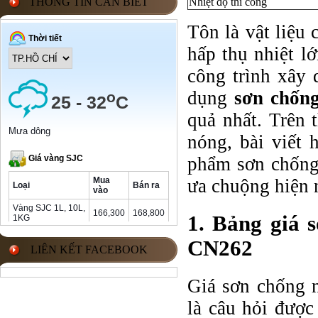
THÔNG TIN CẦN BIẾT
Nhiệt độ thi công
Tôn là vật liệu 
hấp thụ nhiệt l
công trình xây 
dụng
sơn chốn
quả nhất. Trên 
nóng, bài viết 
phẩm sơn chốn
ưa chuộng hiện 
1. Bảng giá 
CN262
LIÊN KẾT FACEBOOK
Giá sơn chống
là câu hỏi được