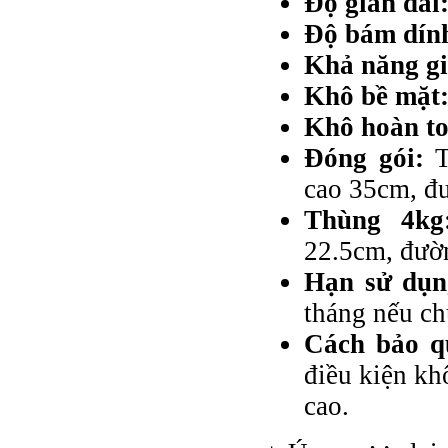
Độ giãn dài
Độ bám dính
Khả năng gi
Khô bề mặt
Khô hoàn to
Đóng gói:
T
cao 35cm, đ
Thùng 4kg
22.5cm, đườ
Hạn sử dụn
tháng nếu c
Cách bảo q
điều kiện kh
cao.