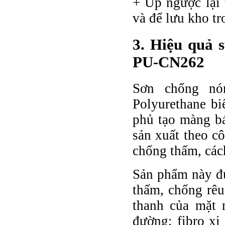
+ Úp ngược lại 
và để lưu kho tr
3. Hiệu quả 
PU-CN262
Sơn chống nó
Polyurethane bi
phủ tạo màng bá
sản xuất theo c
chống thấm, cách
Sản phẩm này đư
thấm, chống rêu
thanh của mặt 
đường; fibro xi