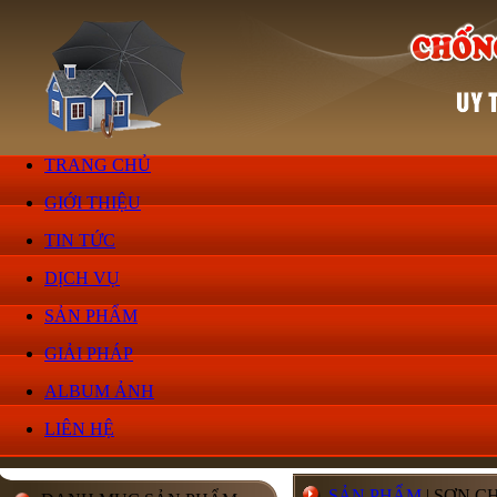
TRANG CHỦ
GIỚI THIỆU
TIN TỨC
DỊCH VỤ
SẢN PHẨM
GIẢI PHÁP
ALBUM ẢNH
LIÊN HỆ
SẢN PHẨM
| SƠN 