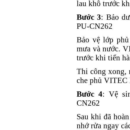
lau khô trước kh
Bước 3
: Bảo d
PU-CN262
Bảo vệ lớp ph
mưa và nước. V
trước khi tiến h
Thi công xong, 
che phủ VITEC
Bước 4
: Vệ si
CN262
Sau khi đã hoà
nhớ rửa ngay các