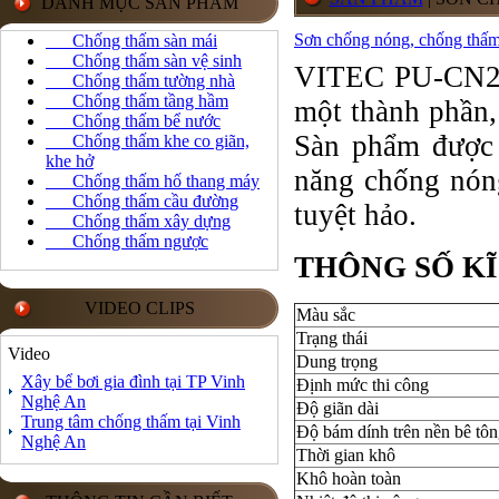
DANH MỤC SẢN PHẨM
Sơn chống nóng, chống thấm,
Chống thấm sàn mái
Chống thấm sàn vệ sinh
VITEC PU-CN262
Chống thấm tường nhà
Chống thấm tầng hầm
một thành phần,
Chống thấm bể nước
Sàn phẩm được 
Chống thấm khe co giãn,
khe hở
năng chống nóng
Chống thấm hố thang máy
Chống thấm cầu đường
tuyệt hảo.
Chống thấm xây dựng
Chống thấm ngược
THÔNG SỐ K
VIDEO CLIPS
Màu sắc
Trạng thái
Video
Dung trọng
Xây bể bơi gia đình tại TP Vinh
Định mức thi công
Nghệ An
Độ giãn dài
Trung tâm chống thấm tại Vinh
Độ bám dính trên nền bê tô
Nghệ An
Thời gian khô
Khô hoàn toàn