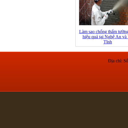
Làm sao chống thấm tườn
hiệu quả tại Nghệ An và
Tĩnh
Địa chỉ: 