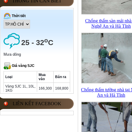
THÔNG TIN CẦN BIẾT
Chống thấm sàn mái nhà 
Nghệ An và Hà Tĩnh
Chống thấm tường nhà tại
An và Hà Tĩnh
LIÊN KẾT FACEBOOK