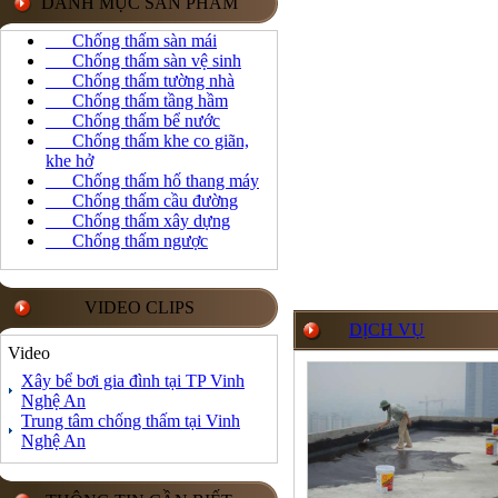
DANH MỤC SẢN PHẨM
Chống thấm sàn mái
Chống thấm sàn vệ sinh
Chống thấm tường nhà
Chống thấm tầng hầm
Chống thấm bể nước
Chống thấm khe co giãn,
khe hở
Chống thấm hố thang máy
Chống thấm cầu đường
Chống thấm xây dựng
Chống thấm ngược
VIDEO CLIPS
DỊCH VỤ
Video
Xây bể bơi gia đình tại TP Vinh
Nghệ An
Trung tâm chống thấm tại Vinh
Nghệ An