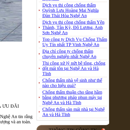
Dịch vụ thi công chống thấm
Quỳnh Lưu Hoàng Mai Nghĩa
Đàn Thái Hòa Nghệ An
Dịch vụ thi công chống thấm Yên
Thành, Tân Kỳ, Đô Lương, Anh
Sơn Nghệ An
Top công ty Dịch Vụ Chống Thấm
Uy Tín nhất TP Vinh Nghệ An
Địa chỉ công ty chống thấm
chuyên nghiệp nhất Nghệ An
Thi công xử lý nứt bê tông, chống
dột mái tôn tại Nghệ An và Hà
Tĩnh
Chống thấm nhà vệ sinh như thế
nào cho hiệu quả?
Chống thấm thuận cho tầng hầm
bằng phương pháp phun máy tại
Nghệ An và Hà Tĩnh
Á ƯU ĐÃI
Chống thấm sàn mái nhà tại Nghệ
An và Hà Tĩnh
 Nghệ An tin rằng
lượng và an toàn.