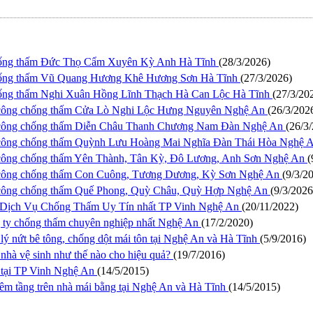
hống thấm Đức Thọ Cẩm Xuyên Kỳ Anh Hà Tĩnh
(28/3/2026)
hống thấm Vũ Quang Hương Khê Hương Sơn Hà Tĩnh
(27/3/2026)
ống thấm Nghi Xuân Hồng Lĩnh Thạch Hà Can Lộc Hà Tĩnh
(27/3/20
i công chống thấm Cửa Lò Nghi Lộc Hưng Nguyên Nghệ An
(26/3/202
i công chống thấm Diễn Châu Thanh Chương Nam Đàn Nghệ An
(26/3
 công chống thấm Quỳnh Lưu Hoàng Mai Nghĩa Đàn Thái Hòa Nghệ 
 công chống thấm Yên Thành, Tân Kỳ, Đô Lương, Anh Sơn Nghệ An
(
 công chống thấm Con Cuông, Tương Dương, Kỳ Sơn Nghệ An
(9/3/2
 công chống thấm Quế Phong, Quỳ Châu, Quỳ Hợp Nghệ An
(9/3/2026
 Dịch Vụ Chống Thấm Uy Tín nhất TP Vinh Nghệ An
(20/11/2022)
g ty chống thấm chuyên nghiệp nhất Nghệ An
(17/2/2020)
lý nứt bê tông, chống dột mái tôn tại Nghệ An và Hà Tĩnh
(5/9/2016)
nhà vệ sinh như thế nào cho hiệu quả?
(19/7/2016)
tại TP Vinh Nghệ An
(14/5/2015)
hêm tầng trên nhà mái bằng tại Nghệ An và Hà Tĩnh
(14/5/2015)