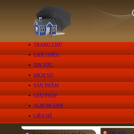
TRANG CHỦ
GIỚI THIỆU
TIN TỨC
DỊCH VỤ
SẢN PHẨM
GIẢI PHÁP
ALBUM ẢNH
LIÊN HỆ
TIN TỨC
|
T