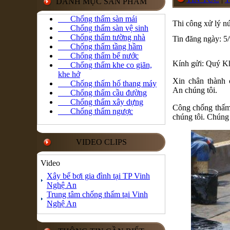
DANH MỤC SẢN PHẨM
Chống thấm sàn mái
Thi công xử lý n
Chống thấm sàn vệ sinh
Chống thấm tường nhà
Tin đăng ngày: 5
Chống thấm tầng hầm
Chống thấm bể nước
Kính gửi: Quý K
Chống thấm khe co giãn,
khe hở
Xin chân thành
Chống thấm hố thang máy
An chúng tôi.
Chống thấm cầu đường
Chống thấm xây dựng
Công chống thấm 
Chống thấm ngược
chúng tôi. Chúng 
VIDEO CLIPS
Video
Xây bể bơi gia đình tại TP Vinh
Nghệ An
Trung tâm chống thấm tại Vinh
Nghệ An