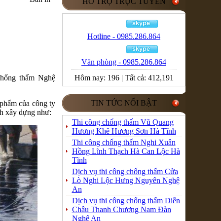
HỖ TRỢ TRỰC TUYẾN
Hotline - 0985.286.864
Văn phòng - 0985.286.864
chống thấm Nghệ
Hôm nay:
196
|
Tất cả:
412,191
TIN TỨC NỔI BẬT
 phẩm của công ty
ình xây dựng như:
Thi công chống thấm Vũ Quang
Hương Khê Hương Sơn Hà Tĩnh
Thi công chống thấm Nghi Xuân
Hồng Lĩnh Thạch Hà Can Lộc Hà
Tĩnh
Dịch vụ thi công chống thấm Cửa
Lò Nghi Lộc Hưng Nguyên Nghệ
An
Dịch vụ thi công chống thấm Diễn
Châu Thanh Chương Nam Đàn
Nghệ An