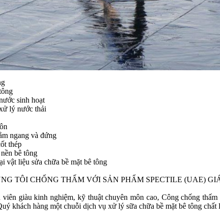
ng
tông
nước sinh hoạt
xử lý nước thải
tôn
nằm ngang và đứng
cốt thép
 nền bê tông
ại vật liệu sửa chữa bề mặt bê tông
NG TÔI CHỐNG THẤM VỚI SẢN PHẨM SPECTILE (UAE) GI
 viên giàu kinh nghiệm, kỹ thuật chuyên môn cao, Công chống thấm
Quý khách hàng một chuỗi dịch vụ xử lý sữa chữa bề mặt bê tông chất 