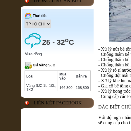
THÔNG TIN CẦN BIẾT
- Xử lý nứt bê tô
- Chống thấm bê 
- Chống thấm bể 
- Chống thấm bể 
- Xử lý rò rỉ nước
- Chống dột mái 
- Xử lý khe lún 
- Gia cố bê tông 
- Xử lý bong tróc
- Cung cấp các lo
LIÊN KẾT FACEBOOK
ĐẶC BIỆT CHÚ
Với đội ngũ nhân
sẽ cung cấp cho 