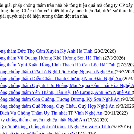
vài giải pháp chống thấm trần nhà bê tông hiệu quả mà công ty CP xâ
ng dụng. Chắc chắn với thiết bị máy móc hiện đại, dưới sự thực hi
giải quyết triệt đẻ hiện tượng thấm dột trần nhà.
hống thấm Đức Thọ Cẩm Xuyên Kỳ Anh Hà Tĩnh
(28/3/2026)
hống thấm Vũ Quang Hương Khê Hương Sơn Hà Tĩnh
(27/3/2026)
ống thấm Nghi Xuân Hồng Lĩnh Thạch Hà Can Lộc Hà Tĩnh
(27/3/20
i công chống thấm Cửa Lò Nghi Lộc Hưng Nguyên Nghệ An
(26/3/202
i công chống thấm Diễn Châu Thanh Chương Nam Đàn Nghệ An
(26/3
 công chống thấm Quỳnh Lưu Hoàng Mai Nghĩa Đàn Thái Hòa Nghệ 
 công chống thấm Yên Thành, Tân Kỳ, Đô Lương, Anh Sơn Nghệ An
(
 công chống thấm Con Cuông, Tương Dương, Kỳ Sơn Nghệ An
(9/3/2
 công chống thấm Quế Phong, Quỳ Châu, Quỳ Hợp Nghệ An
(9/3/2026
 Dịch Vụ Chống Thấm Uy Tín nhất TP Vinh Nghệ An
(20/11/2022)
g ty chống thấm chuyên nghiệp nhất Nghệ An
(17/2/2020)
lý nứt bê tông, chống dột mái tôn tại Nghệ An và Hà Tĩnh
(5/9/2016)
nhà vệ sinh như thế nào cho hiệu quả?
(19/7/2016)