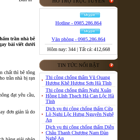
HỖ TRỢ TRỰC TUYẾN
Hotline - 0985.286.864
thấm trần nhà bê
Văn phòng - 0985.286.864
ay bài viết dưới
Hôm nay:
344
|
Tất cả:
412,668
TIN TỨC NỔI BẬT
 chất thì bê tông
Thi công chống thấm Vũ Quang
ho trần nhà bị rạn
Hương Khê Hương Sơn Hà Tĩnh
Thi công chống thấm Nghi Xuân
hông đạt yêu cầu,
Hồng Lĩnh Thạch Hà Can Lộc Hà
Tĩnh
Dịch vụ thi công chống thấm Cửa
Hay đơn giản là do
Lò Nghi Lộc Hưng Nguyên Nghệ
An
Dịch vụ thi công chống thấm Diễn
Châu Thanh Chương Nam Đàn
Nghệ An
ách hàng giải pháp