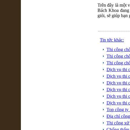
Trên đây là một 
Bách Khoa đang ứ
giỏi, sẽ giúp bạn 
Tin tức khác:
Thi công c
Thi công c
Thi công ch
Dịch vụ th
Dịch vụ th
Dịch vụ thi
Dịch vụ thi
Dịch vụ thi
Dịch vụ thi
Top công ty
Địa chỉ côn
Thi công xử 
Chống thấm 