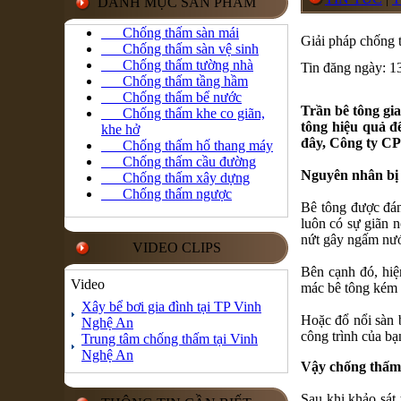
DANH MỤC SẢN PHẨM
Chống thấm sàn mái
Giải pháp chống 
Chống thấm sàn vệ sinh
Chống thấm tường nhà
Tin đăng ngày: 1
Chống thấm tầng hầm
Chống thấm bể nước
Trần bê tông gi
Chống thấm khe co giãn,
tông hiệu quả đ
khe hở
đây, Công ty CP
Chống thấm hố thang máy
Chống thấm cầu đường
Nguyên nhân bị 
Chống thấm xây dựng
Chống thấm ngược
Bê tông được đán
luôn có sự giãn n
nứt gây ngấm nướ
VIDEO CLIPS
Bên cạnh đó, hiệ
Video
mác bê tông kém c
Xây bể bơi gia đình tại TP Vinh
Hoặc đổ nổi sàn b
Nghệ An
công trình của bạ
Trung tâm chống thấm tại Vinh
Nghệ An
Vậy chống thấm 
Sau khi khảo sát 