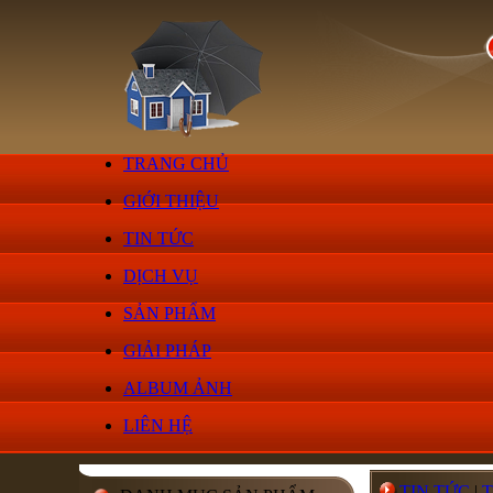
TRANG CHỦ
GIỚI THIỆU
TIN TỨC
DỊCH VỤ
SẢN PHẨM
GIẢI PHÁP
ALBUM ẢNH
LIÊN HỆ
TIN TỨC
|
T