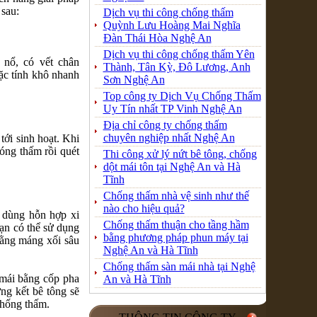
 sau:
Dịch vụ thi công chống thấm
Quỳnh Lưu Hoàng Mai Nghĩa
Đàn Thái Hòa Nghệ An
Dịch vụ thi công chống thấm Yên
 nổ, có vết chân
Thành, Tân Kỳ, Đô Lương, Anh
ặc tính khô nhanh
Sơn Nghệ An
Top công ty Dịch Vụ Chống Thấm
Uy Tín nhất TP Vinh Nghệ An
Địa chỉ công ty chống thấm
chuyên nghiệp nhất Nghệ An
ới sinh hoạt. Khi
hóng thấm rồi quét
Thi công xử lý nứt bê tông, chống
dột mái tôn tại Nghệ An và Hà
Tĩnh
Chống thấm nhà vệ sinh như thế
nào cho hiệu quả?
, dùng hỗn hợp xi
Chống thấm thuận cho tầng hầm
ạn có thể sử dụng
bằng phương pháp phun máy tại
ằng máng xối sâu
Nghệ An và Hà Tĩnh
Chống thấm sàn mái nhà tại Nghệ
 mái bằng cốp pha
An và Hà Tĩnh
ng kết bê tông sẽ
chống thấm.