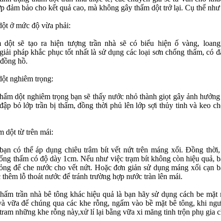
p đảm bảo cho kết quả cao, mà không gây thấm dột trở lại. Cụ thể như
dột ở mức độ vừa phải:
 dột sẽ tạo ra hiện tượng trần nhà sẽ có biểu hiện ố vàng, loang
iải pháp khắc phục tốt nhất là sử dụng các loại sơn chống thấm, có đ
 đồng hồ.
dột nghiêm trọng:
hấm dột nghiêm trọng bạn sẽ thấy nước nhỏ thành giọt gây ảnh hưởng t
đập bỏ lớp trần bị thấm, đồng thời phủ lên lớp sợi thủy tinh và keo c
m dột từ trên mái:
ạn có thể áp dụng chiêu trâm bít vết nứt trên máng xối. Đồng thời
hống thấm có độ dày 1cm. Nếu như việc trạm bít không còn hiệu quả, b
ng để che nước cho vết nứt. Hoặc đơn giản sử dụng máng xối cạn b
thêm lỗ thoát nước để tránh trường hợp nước tràn lên mái.
hấm trần nhà bê tông khác hiệu quả là bạn hãy sử dụng cách be mặt
và vữa để chúng qua các khe rỗng, ngấm vào bề mặt bê tông, khi ngư
c tram những khe rỗng này,xử lí lại bằng vữa xi măng tinh trộn phụ gia 