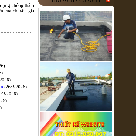
THÔNG TIN CÔNG TY
y dựng chống thấm
ện của chuyên gia
26)
6)
/2026)
An
(26/3/2026)
9/3/2026)
026)
)