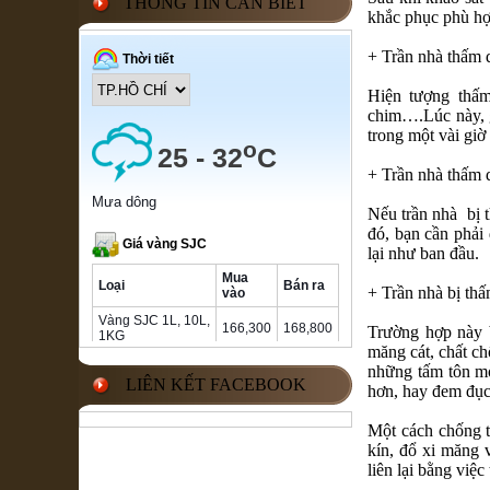
THÔNG TIN CẦN BIẾT
khắc phục phù hợ
+ Trần nhà thấm 
Hiện tượng thấm
chim….Lúc này, g
trong một vài giờ
+ Trần nhà thấm 
Nếu trần nhà bị t
đó, bạn cần phải 
lại như ban đầu.
+ Trần nhà bị thấ
Trường hợp này b
măng cát, chất c
những tấm tôn mỏ
LIÊN KẾT FACEBOOK
hơn, hay đem đục 
Một cách chống t
kín, đổ xi măng 
liên lại bằng việ