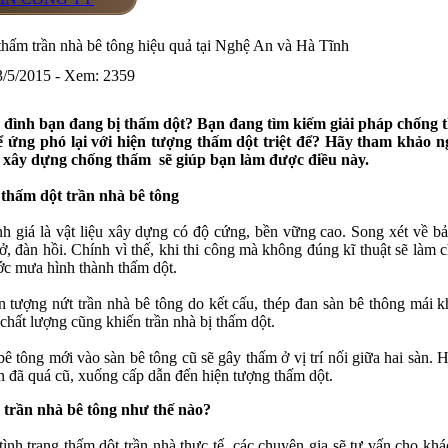
thấm trần nhà bê tông hiệu quả tại Nghệ An và Hà Tĩnh
3/5/2015 - Xem: 2359
a đình bạn đang bị thấm dột? Bạn đang tìm kiếm giải pháp chống 
ể ứng phó lại với hiện tượng thấm dột triệt để? Hãy tham khảo ng
 xây dựng chống thấm sẽ giúp bạn làm được điều này.
thấm dột trần nhà bê tông
h giá là vật liệu xây dựng có độ cứng, bền vững cao. Song xét về bản
ở, đàn hồi. Chính vì thế, khi thi công mà không đúng kĩ thuật sẽ làm c
c mưa hình thành thấm dột.
n tượng nứt trần nhà bê tông do kết cấu, thép đan sàn bê thông mái k
hất lượng cũng khiến trần nhà bị thấm dột.
ê tông mới vào sàn bê tông cũ sẽ gây thấm ở vị trí nối giữa hai sàn. 
n đã quá cũ, xuống cấp dẫn đến hiện tượng thấm dột.
trần nhà bê tông như thế nào?
tình trạng thấm dột trần nhà thực tế, các chuyên gia sẽ tư vấn cho kh