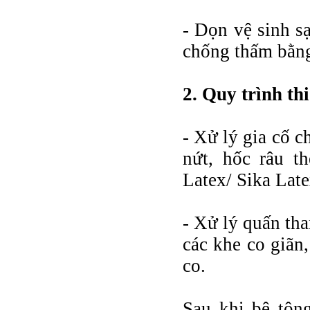
- Dọn vệ sinh sạ
chống thấm bằng
2. Quy trình th
- Xử lý gia cố 
nứt, hốc râu t
Latex/ Sika Lat
- Xử lý quấn tha
các khe co giãn
co.
Sau khi bê tôn