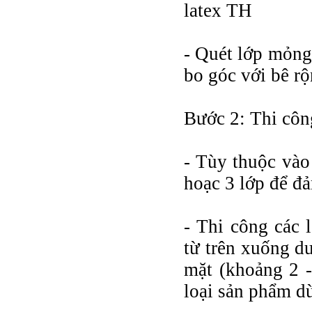
latex TH
- Quét lớp mỏng
bo góc với bê rộ
Bước 2: Thi côn
- Tùy thuộc vào
hoạc 3 lớp để đ
- Thi công các 
từ trên xuống dư
mặt (khoảng 2 -
loại sản phẩm d