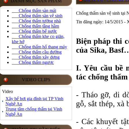
DANH MỤC SẢN PHẨM
Chống thấm sàn mái
Chống thấm sàn vệ sinh tại
Chống thấm sàn vệ sinh
Chống thấm tường nhà
Tin đăng ngày: 14/5/2015 -
Chống thấm tầng hầm
Chống thấm bể nước
Chống thấm khe co giãn,
Biện pháp thi c
khe hở
Chống thấm hố thang máy
của Sika, Basf
Chống thấm cầu đường
Chống thấm xây dựng
Chống thấm ngược
I. Yêu cầu bề 
tác chống thấm
VIDEO CLIPS
Video
- Tháo gỡ, di d
Xây bể bơi gia đình tại TP Vinh
gỗ, sắt thép, x
Nghệ An
Trung tâm chống thấm tại Vinh
Nghệ An
- Các khuyết tậ