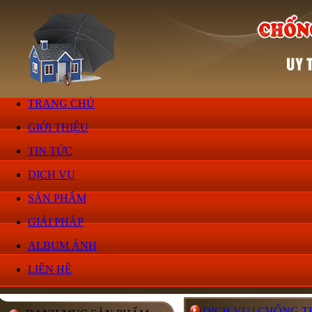
TRANG CHỦ
GIỚI THIỆU
TIN TỨC
DỊCH VỤ
SẢN PHẨM
GIẢI PHÁP
ALBUM ẢNH
LIÊN HỆ
DỊCH VỤ
|
CHỐNG T