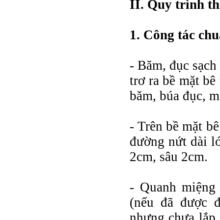
II. Quy trình t
1. Công tác ch
- Băm, đục sạch
trơ ra bề mặt bê
băm, búa đục, 
- Trên bề mặt bê
đường nứt dài l
2cm, sâu 2cm.
- Quanh miệng 
(nếu đã được đ
nhưng chưa lắp 