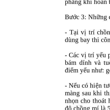
phẳng khi hoàn t
Bước 3: Những đ
- Tại vị trí ch
dùng bay thi côn
- Các vị trí yếu
bám dính và tu
điểm yếu như: gó
- Nếu có hiện t
màng sau khi th
nhọn cho thoát 
độ chồng mí là