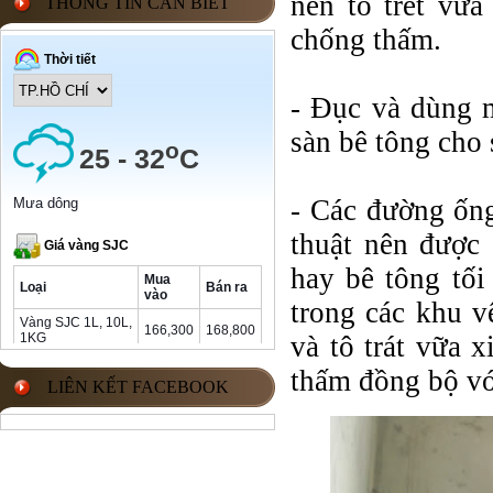
nên tô trét vữa
THÔNG TIN CẦN BIẾT
chống thấm.
- Đục và dùng m
sàn bê tông cho 
- Các đường ống
thuật nên được 
hay bê tông tối
trong các khu v
và tô trát vữa 
thấm đồng bộ vớ
LIÊN KẾT FACEBOOK