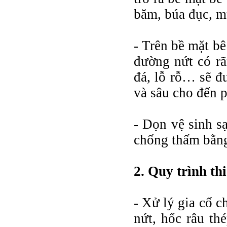
băm, búa đục, 
- Trên bề mặt bê
đường nứt có rã
đá, lỗ rỗ… sẽ đ
và sâu cho đến p
- Dọn vệ sinh sạ
chống thấm bằn
2. Quy trình th
- Xử lý gia cố 
nứt, hốc râu th