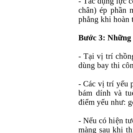
- Tác dụng lực 
chân) ép phần 
phẳng khi hoàn t
Bước 3: Những 
- Tại vị trí ch
dùng bay thi côn
- Các vị trí yếu
bám dính và tu
điểm yếu như: gó
- Nếu có hiện t
màng sau khi th