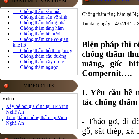
DANH MỤC SẢN PHẨM
Chống thấm sàn mái
Chống thấm tầng hầm tại Ng
Chống thấm sàn vệ sinh
Chống thấm tường nhà
Tin đăng ngày: 14/5/2015 -
Chống thấm tầng hầm
Chống thấm bể nước
Chống thấm khe co giãn,
Biện pháp thi 
khe hở
Chống thấm hố thang máy
chống thấm thu
Chống thấm cầu đường
Chống thấm xây dựng
măng, gốc bi
Chống thấm ngược
Compernit….
VIDEO CLIPS
I. Yêu cầu bề 
Video
tác chống thấm
Xây bể bơi gia đình tại TP Vinh
Nghệ An
Trung tâm chống thấm tại Vinh
- Tháo gỡ, di d
Nghệ An
gỗ, sắt thép, xà